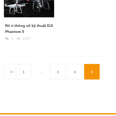
Rò rỉ thông số kỹ thuật DJI
Phantom 5
0
-
1997
1
…
3
4
5