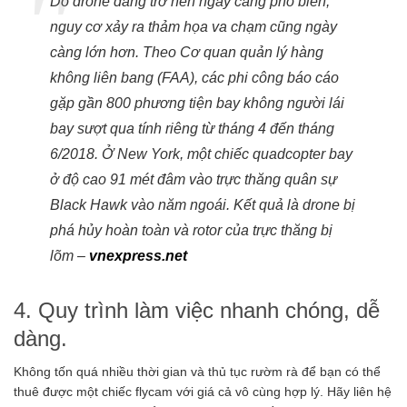
Do drone đang trở nên ngày càng phổ biến,
nguy cơ xảy ra thảm họa va chạm cũng ngày
càng lớn hơn. Theo Cơ quan quản lý hàng
không liên bang (FAA), các phi công báo cáo
gặp gần 800 phương tiện bay không người lái
bay sượt qua tính riêng từ tháng 4 đến tháng
6/2018. Ở New York, một chiếc quadcopter bay
ở độ cao 91 mét đâm vào trực thăng quân sự
Black Hawk vào năm ngoái. Kết quả là drone bị
phá hủy hoàn toàn và rotor của trực thăng bị
lõm –
vnexpress.net
4. Quy trình làm việc nhanh chóng, dễ
dàng.
Không tốn quá nhiều thời gian và thủ tục rườm rà để bạn có thể
thuê được một chiếc flycam với giá cả vô cùng hợp lý. Hãy liên hệ