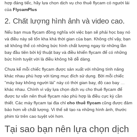
hợp đáng tiếc, hãy lựa chọn dịch vụ cho thuê flycam có người lái
của
FlycamPlus
2. Chất lượng hình ảnh và video cao.
Nếu bạn mua flycam đồng nghĩa với việc bạn sẽ phải học bay nó
và điều này sẽ tốn kha khá thời gian của bạn. Không chỉ vậy, bạn
sẽ không thể có những bức hình chất lượng ngay từ những lần
bay đầu tiên bởi kỹ thuật bay và điều khiển flycam để có những
bức hình tuyệt vời là điều không hề dễ dàng.
Chưa kể mỗi chiếc flycam được sản xuất với những tính năng
khác nhau phù hợp với từng mục đích sử dụng. Bởi mỗi chiếc
“máy bay không người lái” này có thời gian bay, độ cao bay …
khác nhau. Chính vì vậy lựa chọn dịch vụ cho thuê flycam để
được tư vấn nên thuê flycam nào phù hợp là điều cực kỳ cần
thiết. Các máy flycam tại địa chỉ
cho thuê flycam
cũng được đảm
bảo hơn về chất lượng. Vì thế sẽ tạo ra những hình ảnh, thước
phim từ trên cao tuyệt vời hơn.
Tại sao bạn nên lựa chọn dịch