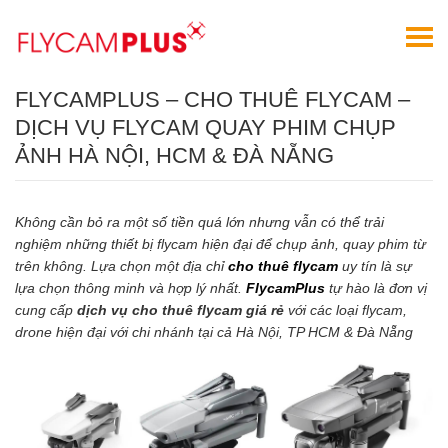
FLYCAMPLUS – CHO THUÊ FLYCAM –
DỊCH VỤ FLYCAM QUAY PHIM CHỤP
ẢNH HÀ NỘI, HCM & ĐÀ NẴNG
Không cần bỏ ra một số tiền quá lớn nhưng vẫn có thể trải
nghiệm những thiết bị flycam hiện đại để chụp ảnh, quay phim từ
trên không. Lựa chọn một địa chỉ
cho thuê flycam
uy tín là sự
lựa chọn thông minh và hợp lý nhất.
FlycamPlus
tự hào là đơn vị
cung cấp
dịch vụ cho thuê flycam giá rẻ
với các loại flycam,
drone hiện đại với chi nhánh tại cả Hà Nội, TP HCM & Đà Nẵng