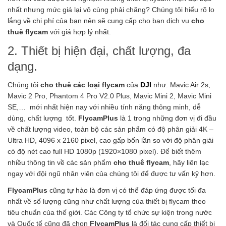
nhất nhưng mức giá lại vô cùng phải chăng? Chúng tôi hiểu rõ lo
lắng về chi phí của bạn nên sẽ cung cấp cho bạn dịch vụ
cho
thuê flycam
với giá hợp lý nhất.
2. Thiết bị hiện đại, chất lượng, đa
dạng.
Chúng tôi
cho thuê các loại flycam
của
DJI
như: Mavic Air 2s,
Mavic 2 Pro, Phantom 4 Pro V2.0 Plus, Mavic Mini 2, Mavic Mini
SE,… mới nhất hiện nay với nhiều tính năng thông minh, dễ
dùng, chất lượng tốt.
FlycamPlus
là 1 trong những đơn vị đi đầu
về chất lượng video, toàn bộ các sản phẩm có độ phân giải 4K –
Ultra HD, 4096 x 2160 pixel, cao gấp bốn lần so với độ phân giải
có độ nét cao full HD 1080p (1920×1080 pixel). Để biết thêm
nhiều thông tin về các sản phẩm
cho thuê flycam
, hãy liên lạc
ngay với đội ngũ nhân viên của chúng tôi để được tư vấn kỹ hơn.
FlycamPlus
cũng tự hào là đơn vị có thể đáp ứng được tối đa
nhất về số lượng cũng như chất lượng của thiết bị flycam theo
tiêu chuẩn của thế giới. Các Công ty tổ chức sự kiện trong nước
và Quốc tế cũng đã chọn
FlycamPlus
là đối tác cung cấp thiết bị