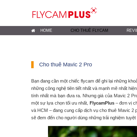
HOME
CHO THUÊ FLYCAM
REVI
Cho thuê Mavic 2 Pro
Bạn đang cần một chiếc flycam để ghi lại những kho
những công nghệ tiên tiết nhất và mạnh mẽ nhất hi
tính nhất mà bạn đưa ra. Nhưng giá của Mavic 2 Pro
một sự lựa chọn tối ưu nhất,
FlycamPlus
– đơn vị 
và HCM – đang cung cấp dịch vụ cho thuê Mavic 2 p
sẽ đem đến cho người dùng những trải nghiệm tuyệt 