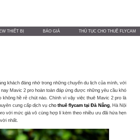
EW THIẾT BỊ
BÁO GIÁ
THỦ TỤC CHO THUÊ FLYCAM
ảng khách đáng nhớ trong những chuyến du lịch của mình, với
ện nay Mavic 2 pro hoàn toàn đáp ứng được những yêu cầu khó
 không hề rẻ chút nào. Chính vì vậy việc thuê Mavic 2 pro là
chuyên cung cấp dịch vụ
cho
thuê flycam tại Đà Nẵng
, Hà Nội
ro với mức giá vô cùng hợp lí kèm theo nhiều ưu đãi hứa hẹn
vời nhất.