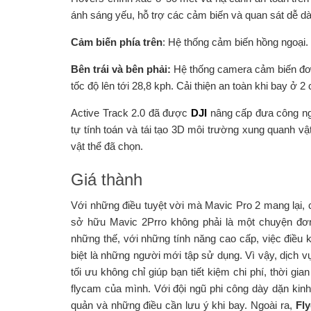
ánh sáng yếu, hỗ trợ các cảm biến và quan sát dễ dàn
Cảm biến phía trên
: Hệ thống cảm biến hồng ngoại.
Bên trái và bên phải:
Hệ thống camera cảm biến đơn.
tốc độ lên tới 28,8 kph. Cải thiện an toàn khi bay ở 2
Active Track 2.0 đã được
DJI
nâng cấp đưa công ngh
tự tính toán và tái tạo 3D môi trường xung quanh vậ
vật thể đã chọn.
Giá thành
Với những điều tuyệt vời mà Mavic Pro 2 mang lại, 
sở hữu Mavic 2Prro không phải là một chuyện đơn g
những thế, với những tính năng cao cấp, việc điều 
biệt là những người mới tập sử dụng. Vì vậy, dịch 
tối ưu không chỉ giúp bạn tiết kiệm chi phí, thời gi
flycam của mình. Với đội ngũ phi công dày dặn kin
quản và những điều cần lưu ý khi bay. Ngoài ra,
Fl