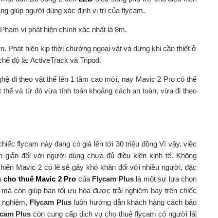
g giúp người dùng xác định vị trí của flycam.
 Phạm vi phát hiện chính xác nhất là 8m.
 Phát hiện kịp thời chướng ngoại vật và dựng khi cần thiết ở
 chế độ là: ActiveTrack và Tripod.
ệ đi theo vật thể lên 1 tầm cao mới, nay Mavic 2 Pro có thể
t thể và từ đó vừa tính toán khoảng cách an toàn, vừa đi theo
chiếc flycam này đang có giá lên tới 30 triệu đồng Vì vậy, việc
iản đối với người dùng chưa đủ điều kiện kinh tế. Không
khiển Mavic 2 có lẽ sẽ gây khó khăn đối với nhiều người, đặc
vụ
cho thuê Mavic 2 Pro
của
Flycam Plus
là một sự lựa chọn
an mà còn giúp bạn tối ưu hóa được trải nghiệm bay trên chiếc
h nghiệm,
Flycam Plus
luôn hướng dẫn khách hàng cách bảo
ycam Plus
còn cung cấp dịch vụ cho thuê flycam có người lái