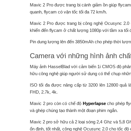
Mavic 2 Pro được trang bị cánh giảm ồn giúp flyc
quanh, flycam có vận tốc tối đa 72 km/h.
Mavic 2 Pro được trang bị công nghệ Ocusync 2.0 
khiển đến flycam ở chất lượng 1080p với tầm xa tối
Pin dung lượng lên đến 3850mAh cho phép thời lượng 
Camera với những hình ảnh chấ
Máy ảnh HasselBlad với cảm biến 1i CMOS độ phân 
hữu công nghệ giúp người sử dụng có thể chụp nhữn
ISO tối đa được nâng cấp từ 3200 lên 12800 quả l
FHD, 2.7k, 4k.
Mavic 2 pro còn có chế độ
Hyperlapse
cho phép fly
và ghép chúng tạo thành một đoạn phim ngắn.
Mavic 2 pro sở hữu cả 2 loại sóng 2,4 Ghz và 5,8 Ghz
ổn định, tốt nhất, công nghệ Ocusync 2.0 cho tốc độ 