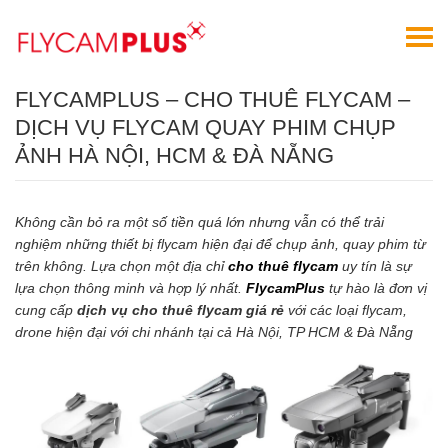
FLYCAMPLUS – CHO THUÊ FLYCAM –
DỊCH VỤ FLYCAM QUAY PHIM CHỤP
ẢNH HÀ NỘI, HCM & ĐÀ NẴNG
Không cần bỏ ra một số tiền quá lớn nhưng vẫn có thể trải
nghiệm những thiết bị flycam hiện đại để chụp ảnh, quay phim từ
trên không. Lựa chọn một địa chỉ
cho thuê flycam
uy tín là sự
lựa chọn thông minh và hợp lý nhất.
FlycamPlus
tự hào là đơn vị
cung cấp
dịch vụ cho thuê flycam giá rẻ
với các loại flycam,
drone hiện đại với chi nhánh tại cả Hà Nội, TP HCM & Đà Nẵng