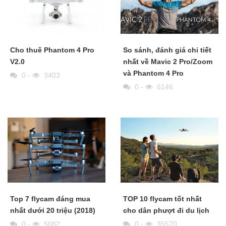
Cho thuê Phantom 4 Pro
So sánh, đánh giá chi tiết
V2.0
nhất về Mavic 2 Pro/Zoom
và Phantom 4 Pro
0
-
3403
0
-
6146
Top 7 flycam đáng mua
TOP 10 flycam tốt nhất
nhất dưới 20 triệu (2018)
cho dân phượt đi du lịch
0
-
5082
0
-
35570