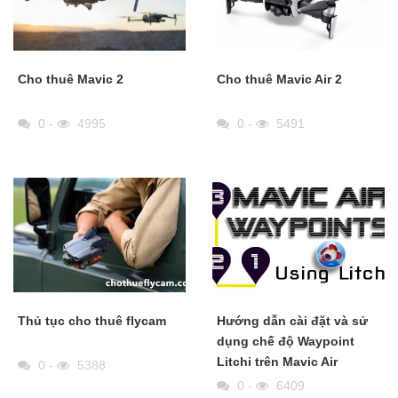
Cho thuê Mavic 2
Cho thuê Mavic Air 2
0
-
4995
0
-
5491
Thủ tục cho thuê flycam
Hướng dẫn cài đặt và sử
dụng chế độ Waypoint
Litchi trên Mavic Air
0
-
5388
0
-
6409