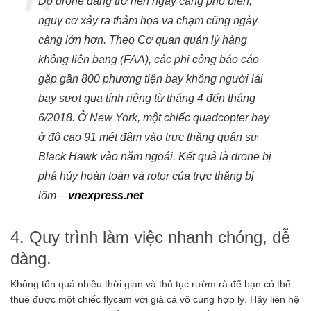
Do drone đang trở nên ngày càng phổ biến,
nguy cơ xảy ra thảm họa va chạm cũng ngày
càng lớn hơn. Theo Cơ quan quản lý hàng
không liên bang (FAA), các phi công báo cáo
gặp gần 800 phương tiện bay không người lái
bay sượt qua tính riêng từ tháng 4 đến tháng
6/2018. Ở New York, một chiếc quadcopter bay
ở độ cao 91 mét đâm vào trực thăng quân sự
Black Hawk vào năm ngoái. Kết quả là drone bị
phá hủy hoàn toàn và rotor của trực thăng bị
lõm –
vnexpress.net
4. Quy trình làm việc nhanh chóng, dễ
dàng.
Không tốn quá nhiều thời gian và thủ tục rườm rà để bạn có thể
thuê được một chiếc flycam với giá cả vô cùng hợp lý. Hãy liên hệ