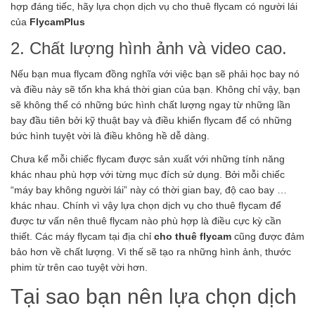
hợp đáng tiếc, hãy lựa chọn dịch vụ cho thuê flycam có người lái
của
FlycamPlus
2. Chất lượng hình ảnh và video cao.
Nếu bạn mua flycam đồng nghĩa với việc bạn sẽ phải học bay nó
và điều này sẽ tốn kha khá thời gian của bạn. Không chỉ vậy, bạn
sẽ không thể có những bức hình chất lượng ngay từ những lần
bay đầu tiên bởi kỹ thuật bay và điều khiển flycam để có những
bức hình tuyệt vời là điều không hề dễ dàng.
Chưa kể mỗi chiếc flycam được sản xuất với những tính năng
khác nhau phù hợp với từng mục đích sử dụng. Bởi mỗi chiếc
“máy bay không người lái” này có thời gian bay, độ cao bay …
khác nhau. Chính vì vậy lựa chọn dịch vụ cho thuê flycam để
được tư vấn nên thuê flycam nào phù hợp là điều cực kỳ cần
thiết. Các máy flycam tại địa chỉ
cho thuê flycam
cũng được đảm
bảo hơn về chất lượng. Vì thế sẽ tạo ra những hình ảnh, thước
phim từ trên cao tuyệt vời hơn.
Tại sao bạn nên lựa chọn dịch