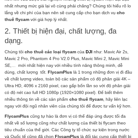
nhất nhưng mức giá lại vô cùng phải chăng? Chúng tôi hiểu rõ lo
lắng về chi phí của bạn nên sẽ cung cấp cho bạn dịch vụ
cho
thuê flycam
với giá hợp lý nhất.
2. Thiết bị hiện đại, chất lượng, đa
dạng.
Chúng tôi
cho thuê các loại flycam
của
DJI
như: Mavic Air 2s,
Mavic 2 Pro, Phantom 4 Pro V2.0 Plus, Mavic Mini 2, Mavic Mini
SE,… mới nhất hiện nay với nhiều tính năng thông minh, dễ
dùng, chất lượng tốt.
FlycamPlus
là 1 trong những đơn vị đi đầu
về chất lượng video, toàn bộ các sản phẩm có độ phân giải 4K –
Ultra HD, 4096 x 2160 pixel, cao gấp bốn lần so với độ phân giải
có độ nét cao full HD 1080p (1920×1080 pixel). Để biết thêm
nhiều thông tin về các sản phẩm
cho thuê flycam
, hãy liên lạc
ngay với đội ngũ nhân viên của chúng tôi để được tư vấn kỹ hơn.
FlycamPlus
cũng tự hào là đơn vị có thể đáp ứng được tối đa
nhất về số lượng cũng như chất lượng của thiết bị flycam theo
tiêu chuẩn của thế giới. Các Công ty tổ chức sự kiện trong nước
và Quốc tế cũng đã chọn
FlycamPlus
là đối tác cung cấp thiết bị