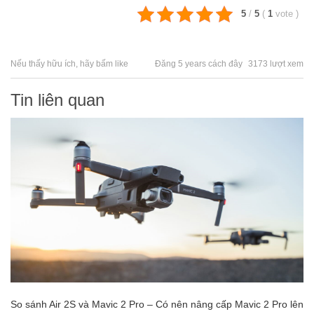
5
/
5
(
1
vote
)
Nếu thấy hữu ích, hãy bấm like
Đăng 5 years cách đây
3173 lượt xem
Tin liên quan
So sánh Air 2S và Mavic 2 Pro – Có nên nâng cấp Mavic 2 Pro lên