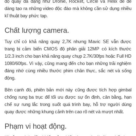
độ quay đa dạng như Dronie, Rocket, Circle và Helix để dễ
dàng tạo ra những video độc đáo mà không cần sử dụng nhiều
kĩ thuật bay phức tạp.
Chất lượng camera.
Tuy chỉ có khả năng quay 2,7K nhưng Mavic SE vẫn được
trang bị cảm biến CMOS độ phân giải 12MP có kích thước
1/2.3 inch cho bạn khả năng quay chụp 2.7K/30fps hoặc Full HD
1080/60fps. Vì vậy, cũng mang đến cho bạn những trải nghiệm
đáng nhớ cùng nhiều thước phim chân thực, sắc nét và sống
động.
Bên cạnh đó, phiên bản mới này cũng được tích hợp gimbal
chống rung ba trục để tối ưu được sự ổn định, cân bằng, hạn
chế sự rung lắc trong suốt quá trình bay, hỗ trợ người dùng
quay được những khung cảnh trên cao rõ nét và mượt nhất.
Phạm vi hoạt động.