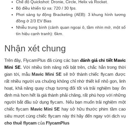
Chế độ Quickshot: Dronie, Circle, Helix và Rocket.
Bộ điều khiển từ xa: 720 / 30 fps.
Phơi sáng tự động Bracketing (AEB): 3 khung hình tương
đồng ở 2/3 EV Bias
Nhiễu trung bình (cảnh quan ngoại ô, tầm nhìn mở, một số
tín hiệu cạnh tranh): 6km.
Nhận xét chung
Trên đây, FlycamPlus đã cùng các bạn
đánh giá chi tiết Mavic
Mini SE
. Với nhiều tính năng nổi bật trên, chắc hẳn trong thời
gian tới, mẫu
Mavic Mini SE
sẽ trở thành chiếc flycam được
rất nhiều người ưa chuộng không chỉ nhờ thiết kế nhỏ gọn, linh
hoạt, khả năng quay chụp tương đối tốt và trải nghiệm bay ổn
định mà hơn hết là giá thành phải chăng, rất phù hợp với những
người bắt đầu sử dụng flycam. Nếu bạn muốn trải nghiệm một
chiếc flycam
Mavic Mini SE
hay sở hữu thước phim tầm cao
siêu mượt cùng chiếc flycam này thì hãy đến ngay với dịch vụ
cho thuê flycam
của
FlycamPlus