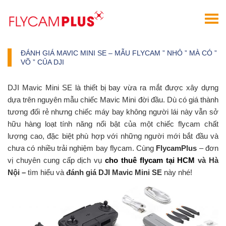
ĐÁNH GIÁ MAVIC MINI SE – MẪU FLYCAM ” NHỎ ” MÀ CÓ ”
VÕ ” CỦA DJI
DJI Mavic Mini SE là thiết bị bay vừa ra mắt được xây dựng
dựa trên nguyên mẫu chiếc Mavic Mini đời đầu. Dù có giá thành
tương đối rẻ nhưng chiếc máy bay không người lái này vẫn sở
hữu hàng loạt tính năng nổi bật của một chiếc flycam chất
lượng cao, đặc biệt phù hợp với những người mới bắt đầu và
chưa có nhiều trải nghiệm bay flycam. Cùng
FlycamPlus
– đơn
vị chuyên cung cấp dịch vụ
cho thuê flycam tại HCM
và Hà
Nội –
tìm hiểu và
đánh giá DJI Mavic Mini SE
này nhé!