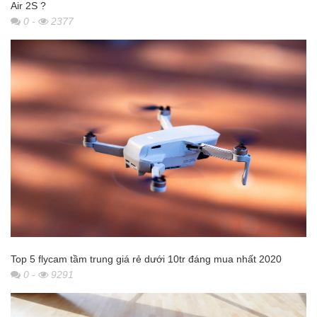
Air 2S ?
0
-
2377
Top 5 flycam tầm trung giá rẻ dưới 10tr đáng mua nhất 2020
0
-
9291