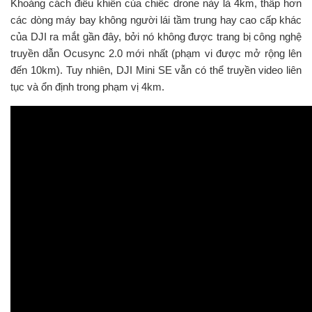
Khoảng cách điều khiển của chiếc drone này là 4km, thấp hơn
các dòng máy bay không người lái tầm trung hay cao cấp khác
của DJI ra mắt gần đây, bởi nó không được trang bị công nghệ
truyền dẫn Ocusync 2.0 mới nhất (phạm vi được mở rộng lên
đến 10km). Tuy nhiên, DJI Mini SE vẫn có thể truyền video liên
tục và ổn định trong phạm vị 4km.